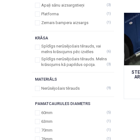
Apaļi sānu aizsargstieņi
(3)
Platforma
(1)
Zemais bampera aizsargs
(1)
KRĀSA
Spīdīgs nerūsējošais tērauds, vai
melns krāsojums pēc izvēles
(6)
Spīdīgs nerūsējošais tērauds. Melns
krāsojums kā papildus opcija.
(3)
STE
AR
MATERIĀLS
Nerūsējošais tērauds
(9)
PAMATCAURULES DIAMETRS
60mm
(5)
63mm
(1)
70mm
(1)
76mm
(1)