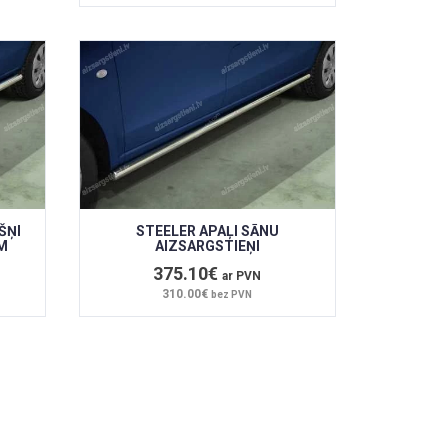
ŠŅI
STEELER APAĻI SĀNU
M
AIZSARGSTIEŅI
375.10€
ar PVN
310.00€
bez PVN