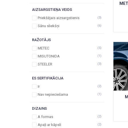
MET
AIZSARGSTIEŅA VEIDS
Priekšējais aizsargstienis
(3)
Sānu sliekšņi
(6)
RAŽOTĀJS
METEC
(5)
MISUTONIDA
(1)
STEELER
(3)
ES SERTIFIKĀCIJA
Ir
(2)
Nav nepieciešama
(1)
M
DIZAINS
A formas
(2)
Apaļi ar kāpsli
(2)