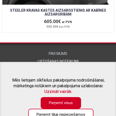
STEELER KRAVAS KASTES AIZSARGSTIENIS AR KABĪNES
AIZSARGRIBĀM
605.00€
ar PVN
500.00€
bez PVN
PAR MUMS
LIETOŠANAS NOTEIKUMI
KONTAKTINFORMĀCIJA
Mēs lietojam sīkfailus pakalpojuma nodrošināšanai,
mārketinga nolūkiem un pakalpojuma uzlabošanai.
SAISTĪTIE PROJEKTI
Uzzināt vairāk.
Pieņemt visus
Pieņemt tikai nepieciešamos