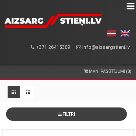
AIZSARGSTIEŅU
KATALOGS
APRĪKOJUMA
+371 26415309
info@aizsargstieni.lv
UZSTĀDĪŠANA
PASŪTĪŠANA
MANI PASŪTĪJUMI (0)
UN
PIEGĀDE
KONTAKTINFORMĀCIJA
FILTRI