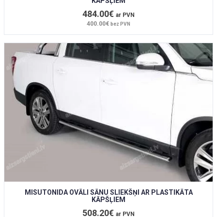
KĀPŠĻIEM
484.00€
ar PVN
400.00€
bez PVN
MISUTONIDA OVĀLI SĀNU SLIEKŠŅI AR PLASTIKĀTA
KĀPŠĻIEM
508.20€
ar PVN