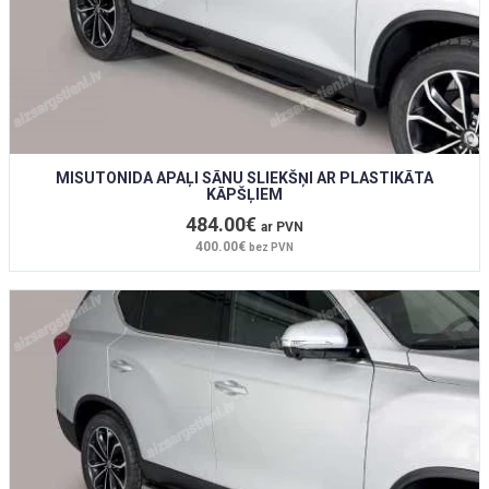
MISUTONIDA APAĻI SĀNU SLIEKŠŅI AR PLASTIKĀTA
KĀPŠĻIEM
484.00€
ar PVN
400.00€
bez PVN