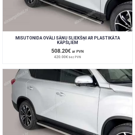
MISUTONIDA OVĀLI SĀNU SLIEKŠŅI AR PLASTIKĀTA
KĀPŠĻIEM
508.20€
ar PVN
420.00€
bez PVN