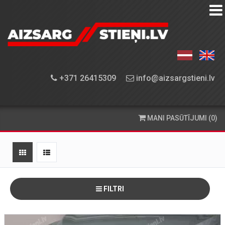
AIZSARGSTIEŅU
KATALOGS
APRĪKOJUMA
+371 26415309
info@aizsargstieni.lv
UZSTĀDĪŠANA
PASŪTĪŠANA
MANI PASŪTĪJUMI (0)
UN
PIEGĀDE
KONTAKTINFORMĀCIJA
FILTRI