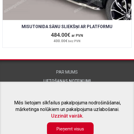
MISUTONIDA SĀNU SLIEKŠŅI AR PLATFORMU
484.00€
ar PVN
400.00€
bez PVN
PAR MUMS
LIETOŠANAS NOTEIKUMI
KONTAKTINFORMĀCIJA
Mēs lietojam sīkfailus pakalpojuma nodrošināšanai,
mārketinga nolūkiem un pakalpojuma uzlabošanai.
SAISTĪTIE PROJEKTI
Uzzināt vairāk.
Pieņemt visus