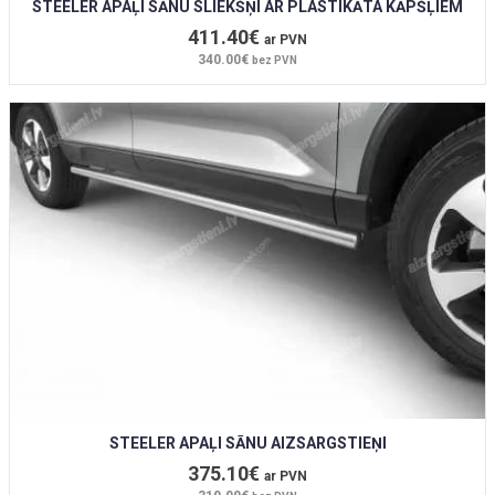
STEELER APAĻI SĀNU SLIEKŠŅI AR PLASTIKĀTA KĀPŠĻIEM
411.40€
ar PVN
340.00€
bez PVN
STEELER APAĻI SĀNU AIZSARGSTIEŅI
375.10€
ar PVN