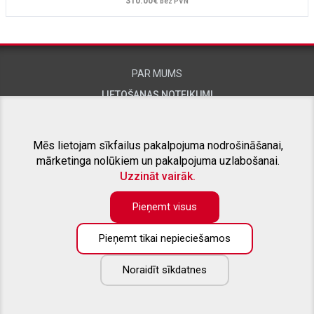
310.00€
bez PVN
PAR MUMS
LIETOŠANAS NOTEIKUMI
KONTAKTINFORMĀCIJA
Mēs lietojam sīkfailus pakalpojuma nodrošināšanai,
mārketinga nolūkiem un pakalpojuma uzlabošanai.
SAISTĪTIE PROJEKTI
Uzzināt vairāk.
Pieņemt visus
Pieņemt tikai nepieciešamos
KONTAKTTĀLRUNIS:
+371 26415309
Noraidīt sīkdatnes
E-PASTS:
info@aizsargstieni.lv