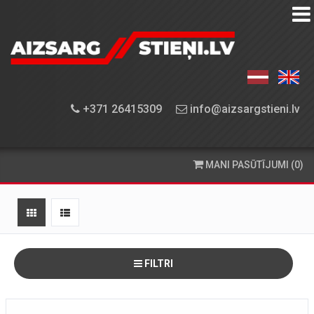
AIZSARGSTIEŅU
KATALOGS
APRĪKOJUMA
+371 26415309
info@aizsargstieni.lv
UZSTĀDĪŠANA
PASŪTĪŠANA
MANI PASŪTĪJUMI (0)
UN
PIEGĀDE
KONTAKTINFORMĀCIJA
FILTRI