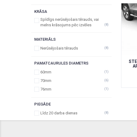
KRĀSA
Spīdīgs nerūsējošais tērauds, vai
melns krāsojums pēc izvēles
(8)
MATERIĀLS
Nerūsējošais tērauds
(8)
STE
PAMATCAURULES DIAMETRS
A
60mm
(1)
70mm
(6)
76mm
(1)
PIEGĀDE
Līdz 20 darba dienas
(8)