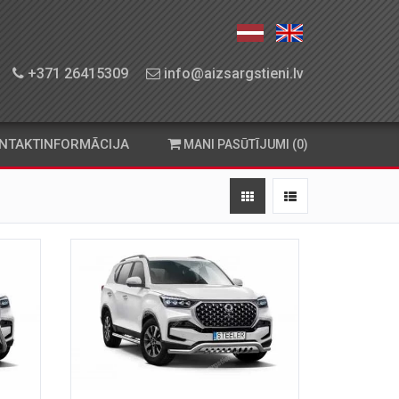
+371 26415309
info@aizsargstieni.lv
NTAKTINFORMĀCIJA
MANI PASŪTĪJUMI (0)