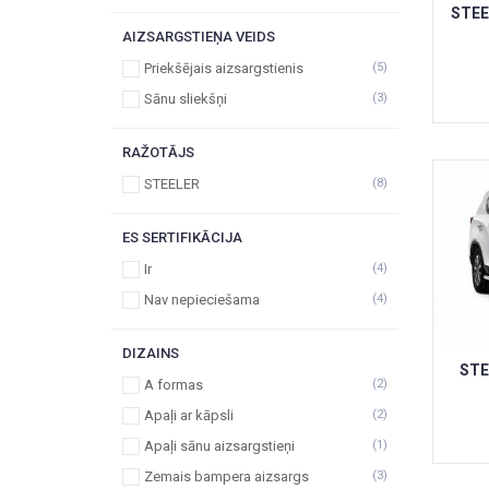
STEE
AIZSARGSTIEŅA VEIDS
Priekšējais aizsargstienis
(5)
Sānu sliekšņi
(3)
RAŽOTĀJS
STEELER
(8)
ES SERTIFIKĀCIJA
Ir
(4)
Nav nepieciešama
(4)
DIZAINS
STE
A formas
(2)
Apaļi ar kāpsli
(2)
Apaļi sānu aizsargstieņi
(1)
Zemais bampera aizsargs
(3)