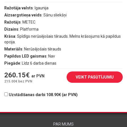
Ražotāja valsts
: Igaunija
Aizsargstieņa veids
: Sānu sliekšņi
Ražotājs
: METEC
Dizains
: Platforma
Krāsa
: Spīdīgs nerūsējošais tērauds. Melns krāsojums kā papildus
opcija.
Materiāls
: Nerūsējošais tērauds
Papildus LED gaismas
: Nav
Piegāde
: Līdz 6 darba dienas
260.15
€
ar PVN
VEIKT PASŪTĪJUMU
215.00
€ bez PVN
Uzstādīšanas darbi 108.90€ (ar PVN)
PAR MUMS