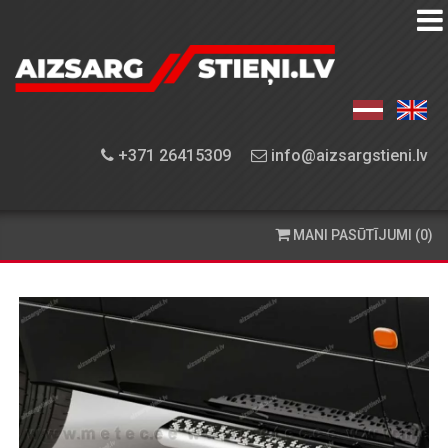
AIZSARGSTIEŅU
KATALOGS
APRĪKOJUMA
+371 26415309
info@aizsargstieni.lv
UZSTĀDĪŠANA
PASŪTĪŠANA
MANI PASŪTĪJUMI (0)
UN
PIEGĀDE
KONTAKTINFORMĀCIJA