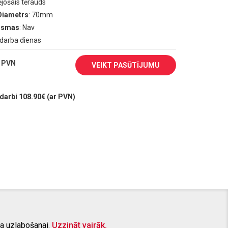
ējošais tērauds
Diametrs
: 70mm
aismas
: Nav
0 darba dienas
 PVN
VEIKT PASŪTĪJUMU
arbi 108.90€ (ar PVN)
a uzlabošanai.
Uzzināt vairāk.