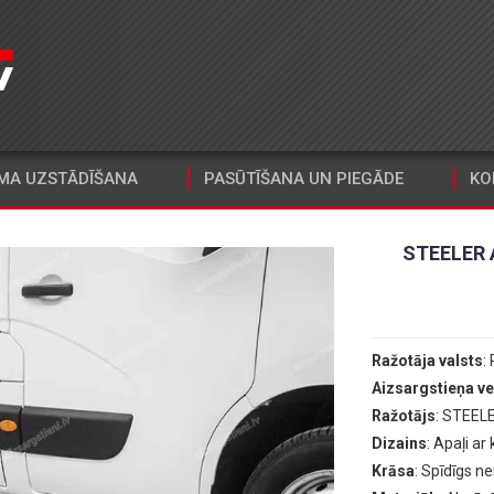
MA UZSTĀDĪŠANA
PASŪTĪŠANA UN PIEGĀDE
KO
STEELER 
Ražotāja valsts
: 
Aizsargstieņa ve
Ražotājs
: STEEL
Dizains
: Apaļi ar 
Krāsa
: Spīdīgs n