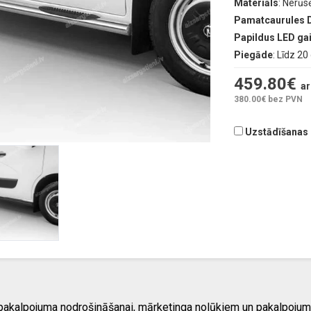
Materiāls
: Nerūs
Pamatcaurules 
Papildus LED g
Piegāde
: Līdz 2
459.80
€
ar
380.00
€ bez PVN
Uzstādīšanas d
 pakalpojuma nodrošināšanai, mārketinga nolūkiem un pakalpojum