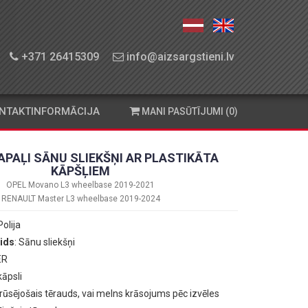
+371 26415309
info@aizsargstieni.lv
NTAKTINFORMĀCIJA
MANI PASŪTĪJUMI (0)
APAĻI SĀNU SLIEKŠŅI AR PLASTIKĀTA
KĀPŠĻIEM
OPEL Movano L3 wheelbase 2019-2021
RENAULT Master L3 wheelbase 2019-2024
Polija
ids
: Sānu sliekšņi
ER
kāpsli
erūsējošais tērauds, vai melns krāsojums pēc izvēles