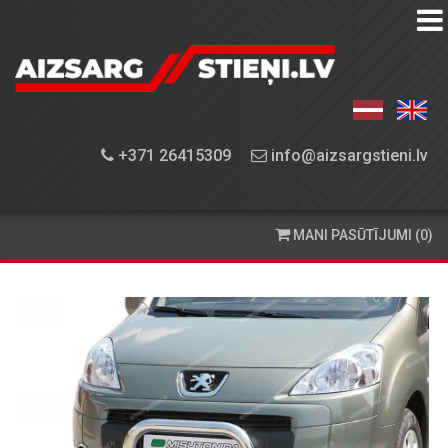
AIZSARGSTIEŅU
KATALOGS
APRĪKOJUMA
+371 26415309
info@aizsargstieni.lv
UZSTĀDĪŠANA
PASŪTĪŠANA
MANI PASŪTĪJUMI (0)
UN
PIEGĀDE
KONTAKTINFORMĀCIJA