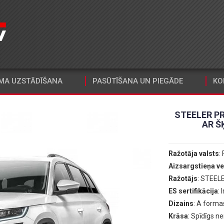
MA UZSTĀDĪŠANA
PASŪTĪŠANA UN PIEGĀDE
KO
STEELER P
AR Š
Ražotāja valsts
: 
Aizsargstieņa ve
Ražotājs
: STEEL
ES sertifikācija
: I
Dizains
: A forma
Krāsa
: Spīdīgs n