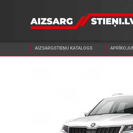
AIZSARGSTIEŅU KATALOGS
APRĪKOJU