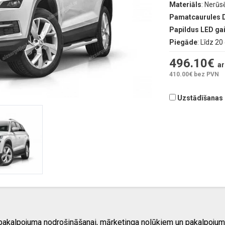
Materiāls
: Nerūs
Pamatcaurules 
Papildus LED g
Piegāde
: Līdz 2
496.10
€
ar
410.00
€ bez PVN
Uzstādīšanas d
 pakalpojuma nodrošināšanai, mārketinga nolūkiem un pakalpojum