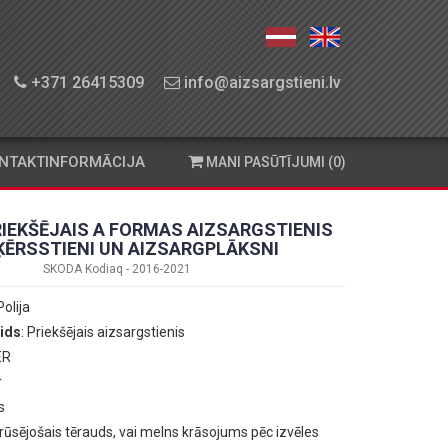
+371 26415309
info@aizsargstieni.lv
NTAKTINFORMĀCIJA
MANI PASŪTĪJUMI (0)
RIEKŠĒJAIS A FORMAS AIZSARGSTIENIS
ĶĒRSSTIENI UN AIZSARGPLĀKSNI
SKODA Kodiaq - 2016-2021
Polija
ids
: Priekšējais aizsargstienis
ER
r
s
erūsējošais tērauds, vai melns krāsojums pēc izvēles