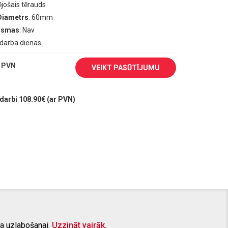
ējošais tērauds
Diametrs
: 60mm
aismas
: Nav
0 darba dienas
 PVN
VEIKT PASŪTĪJUMU
arbi 108.90€ (ar PVN)
a uzlabošanai.
Uzzināt vairāk.