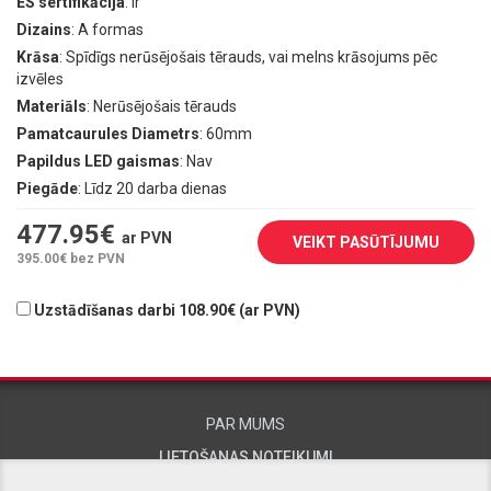
ES sertifikācija
: Ir
Dizains
: A formas
Krāsa
: Spīdīgs nerūsējošais tērauds, vai melns krāsojums pēc
izvēles
Materiāls
: Nerūsējošais tērauds
Pamatcaurules Diametrs
: 60mm
Papildus LED gaismas
: Nav
Piegāde
: Līdz 20 darba dienas
477.95
€
ar PVN
VEIKT PASŪTĪJUMU
395.00
€ bez PVN
Uzstādīšanas darbi 108.90€ (ar PVN)
PAR MUMS
LIETOŠANAS NOTEIKUMI
KONTAKTINFORMĀCIJA