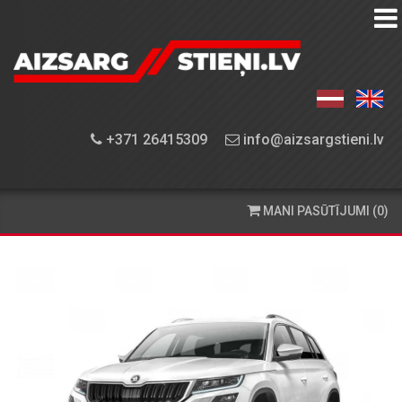
AIZSARGSTIEŅU
KATALOGS
APRĪKOJUMA
+371 26415309
info@aizsargstieni.lv
UZSTĀDĪŠANA
PASŪTĪŠANA
MANI PASŪTĪJUMI (0)
UN
PIEGĀDE
KONTAKTINFORMĀCIJA