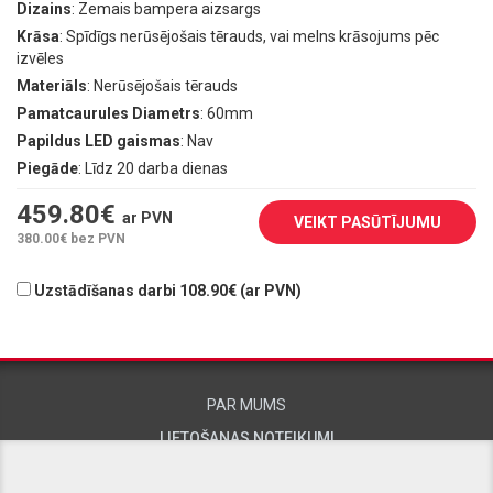
Dizains
: Zemais bampera aizsargs
Krāsa
: Spīdīgs nerūsējošais tērauds, vai melns krāsojums pēc
izvēles
Materiāls
: Nerūsējošais tērauds
Pamatcaurules Diametrs
: 60mm
Papildus LED gaismas
: Nav
Piegāde
: Līdz 20 darba dienas
459.80
€
ar PVN
VEIKT PASŪTĪJUMU
380.00
€ bez PVN
Uzstādīšanas darbi 108.90€ (ar PVN)
PAR MUMS
LIETOŠANAS NOTEIKUMI
KONTAKTINFORMĀCIJA