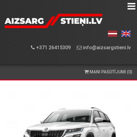
AIZSARGSTIEŅU
KATALOGS
APRĪKOJUMA
+371 26415309
info@aizsargstieni.lv
UZSTĀDĪŠANA
PASŪTĪŠANA
MANI PASŪTĪJUMI (0)
UN
PIEGĀDE
KONTAKTINFORMĀCIJA