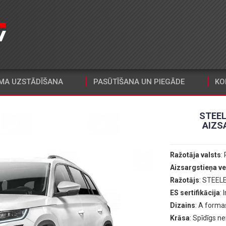
MA UZSTĀDĪŠANA
PASŪTĪŠANA UN PIEGĀDE
KO
STEEL
AIZS
Ražotāja valsts
: 
Aizsargstieņa ve
Ražotājs
: STEEL
ES sertifikācija
: I
Dizains
: A forma
Krāsa
: Spīdīgs n