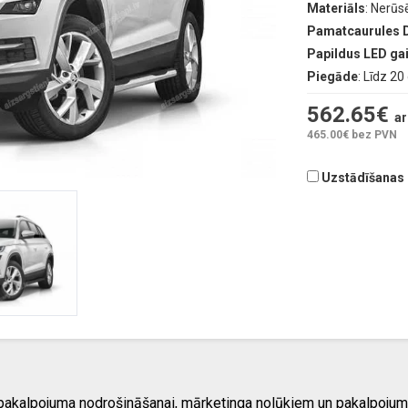
Materiāls
: Nerūs
Pamatcaurules 
Papildus LED g
Piegāde
: Līdz 2
562.65
€
ar
465.00
€ bez PVN
Uzstādīšanas d
 pakalpojuma nodrošināšanai, mārketinga nolūkiem un pakalpojum