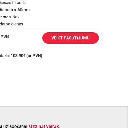
ējošais tērauds
Diametrs
: 60mm
aismas
: Nav
0 darba dienas
 PVN
VEIKT PASŪTĪJUMU
arbi 108.90€ (ar PVN)
a uzlabošanai.
Uzzināt vairāk.