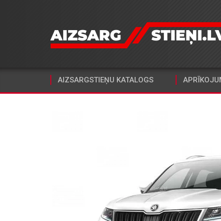
AIZSARGSTIEŅU KATALOGS
APRĪKOJU