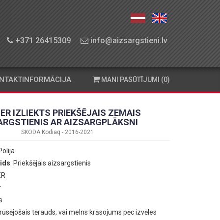
+371 26415309
info@aizsargstieni.lv
NTAKTINFORMĀCIJA
MANI PASŪTĪJUMI (0)
ER IZLIEKTS PRIEKŠĒJAIS ZEMAIS
ARGSTIENIS AR AIZSARGPLĀKSNI
SKODA Kodiaq - 2016-2021
Polija
ids
: Priekšējais aizsargstienis
ER
r
s
erūsējošais tērauds, vai melns krāsojums pēc izvēles