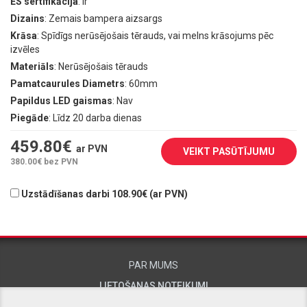
ES sertifikācija
: Ir
Dizains
: Zemais bampera aizsargs
Krāsa
: Spīdīgs nerūsējošais tērauds, vai melns krāsojums pēc
izvēles
Materiāls
: Nerūsējošais tērauds
Pamatcaurules Diametrs
: 60mm
Papildus LED gaismas
: Nav
Piegāde
: Līdz 20 darba dienas
459.80
€
ar PVN
VEIKT PASŪTĪJUMU
380.00
€ bez PVN
Uzstādīšanas darbi 108.90€ (ar PVN)
PAR MUMS
LIETOŠANAS NOTEIKUMI
KONTAKTINFORMĀCIJA