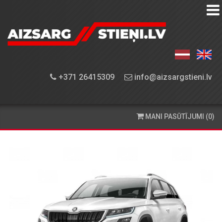
AIZSARGSTIEŅU
KATALOGS
APRĪKOJUMA
+371 26415309
info@aizsargstieni.lv
UZSTĀDĪŠANA
PASŪTĪŠANA
MANI PASŪTĪJUMI (0)
UN
PIEGĀDE
KONTAKTINFORMĀCIJA