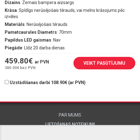
Dizains
: Zemais bampera aizsargs
Krāsa
: Spīdīgs nerūsējošais tērauds, vai melns krāsojums pēc
izvēles
Materiāls
: Nerūsējošais tērauds
Pamatcaurules Diametrs
: 70mm
Papildus LED gaismas
: Nav
Piegāde
: Līdz 20 darba dienas
459.80
€
ar PVN
VEIKT PASŪTĪJUMU
380.00
€ bez PVN
Uzstādīšanas darbi 108.90€ (ar PVN)
PAR MUMS
LIETOŠANAS NOTEIKUMI
KONTAKTINFORMĀCIJA