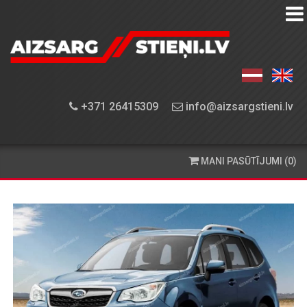
AIZSARGSTIEŅU
KATALOGS
APRĪKOJUMA
+371 26415309
info@aizsargstieni.lv
UZSTĀDĪŠANA
PASŪTĪŠANA
MANI PASŪTĪJUMI (0)
UN
PIEGĀDE
KONTAKTINFORMĀCIJA