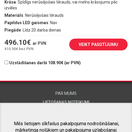
Krāsa
: Spīdīgs nerūsējošais tērauds, vai melns krāsojums pēc
izvēles
Materiāls
: Nerūsējošais tērauds
Papildus LED gaismas
: Nav
Piegāde
: Līdz 20 darba dienas
496.10
€
ar PVN
VEIKT PASŪTĪJUMU
410.00
€ bez PVN
Uzstādīšanas darbi 108.90€ (ar PVN)
PAR MUMS
LIETOŠANAS NOTEIKUMI
KONTAKTINFORMĀCIJA
Mēs lietojam sīkfailus pakalpojuma nodrošināšanai,
mārketinga nolūkiem un pakalpojuma uzlabošanai.