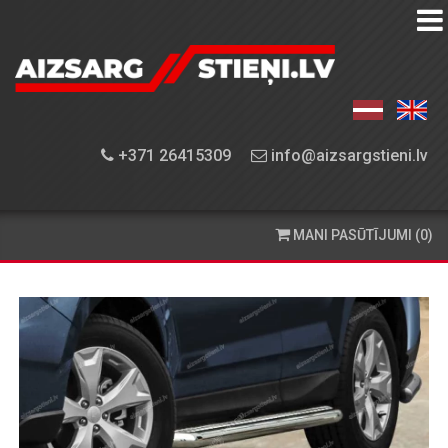
AIZSARGSTIEŅU
KATALOGS
APRĪKOJUMA
+371 26415309
info@aizsargstieni.lv
UZSTĀDĪŠANA
PASŪTĪŠANA
MANI PASŪTĪJUMI (0)
UN
PIEGĀDE
KONTAKTINFORMĀCIJA