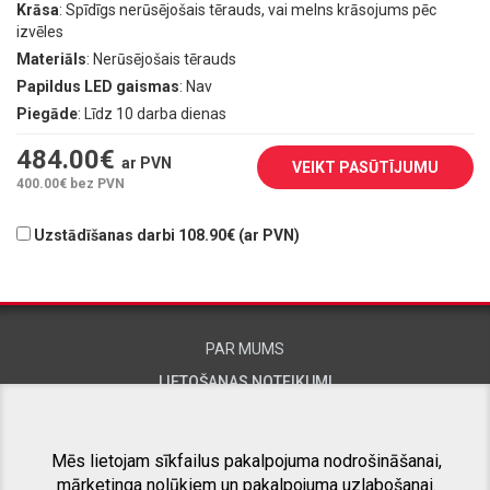
Krāsa
: Spīdīgs nerūsējošais tērauds, vai melns krāsojums pēc
izvēles
Materiāls
: Nerūsējošais tērauds
Papildus LED gaismas
: Nav
Piegāde
: Līdz 10 darba dienas
484.00
€
ar PVN
VEIKT PASŪTĪJUMU
400.00
€ bez PVN
Uzstādīšanas darbi 108.90€ (ar PVN)
PAR MUMS
LIETOŠANAS NOTEIKUMI
KONTAKTINFORMĀCIJA
Mēs lietojam sīkfailus pakalpojuma nodrošināšanai,
mārketinga nolūkiem un pakalpojuma uzlabošanai.