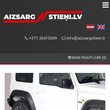
AIZSARGSTIEŅU
KATALOGS
APRĪKOJUMA
+371 26415309
info@aizsargstieni.lv
UZSTĀDĪŠANA
PASŪTĪŠANA
MANI PASŪTĪJUMI (0)
UN
PIEGĀDE
KONTAKTINFORMĀCIJA