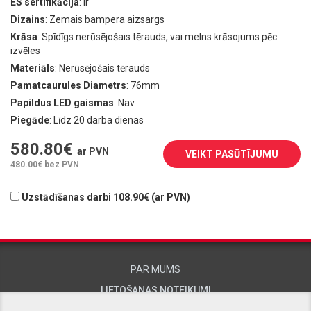
ES sertifikācija
: Ir
Dizains
: Zemais bampera aizsargs
Krāsa
: Spīdīgs nerūsējošais tērauds, vai melns krāsojums pēc
izvēles
Materiāls
: Nerūsējošais tērauds
Pamatcaurules Diametrs
: 76mm
Papildus LED gaismas
: Nav
Piegāde
: Līdz 20 darba dienas
580.80
€
ar PVN
VEIKT PASŪTĪJUMU
480.00
€ bez PVN
Uzstādīšanas darbi 108.90€ (ar PVN)
PAR MUMS
LIETOŠANAS NOTEIKUMI