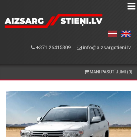
AIZSARGSTIEŅU
KATALOGS
APRĪKOJUMA
+371 26415309
info@aizsargstieni.lv
UZSTĀDĪŠANA
PASŪTĪŠANA
MANI PASŪTĪJUMI (0)
UN
PIEGĀDE
KONTAKTINFORMĀCIJA