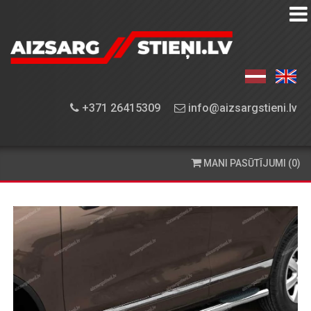
AIZSARGSTIEŅU
KATALOGS
APRĪKOJUMA
+371 26415309
info@aizsargstieni.lv
UZSTĀDĪŠANA
PASŪTĪŠANA
MANI PASŪTĪJUMI (0)
UN
PIEGĀDE
KONTAKTINFORMĀCIJA