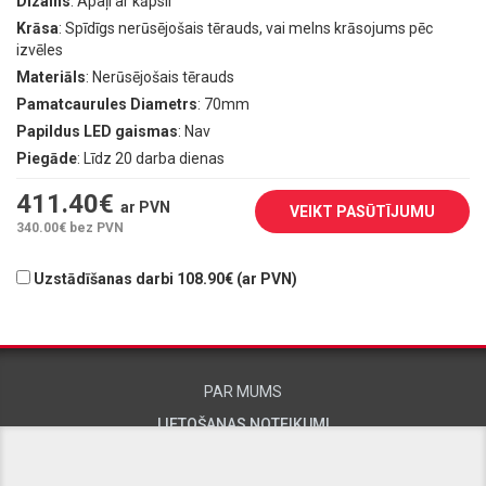
Dizains
: Apaļi ar kāpsli
Krāsa
: Spīdīgs nerūsējošais tērauds, vai melns krāsojums pēc
izvēles
Materiāls
: Nerūsējošais tērauds
Pamatcaurules Diametrs
: 70mm
Papildus LED gaismas
: Nav
Piegāde
: Līdz 20 darba dienas
411.40
€
ar PVN
VEIKT PASŪTĪJUMU
340.00
€ bez PVN
Uzstādīšanas darbi 108.90€ (ar PVN)
PAR MUMS
LIETOŠANAS NOTEIKUMI
KONTAKTINFORMĀCIJA