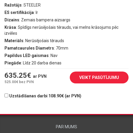
Ražotājs
: STEELER
ES sertifikācija
: Ir
Dizains
: Zemais bampera aizsargs
Krāsa
: Spīdīgs nerūsējošais tērauds, vai melns krāsojums pēc
izvēles
Materiāls
: Nerūsējošais tērauds
Pamatcaurules Diametrs
: 70mm
Papildus LED gaismas
: Nav
Piegāde
: Līdz 20 darba dienas
635.25
€
ar PVN
VEIKT PASŪTĪJUMU
525.00
€ bez PVN
Uzstādīšanas darbi 108.90€ (ar PVN)
PAR MUMS