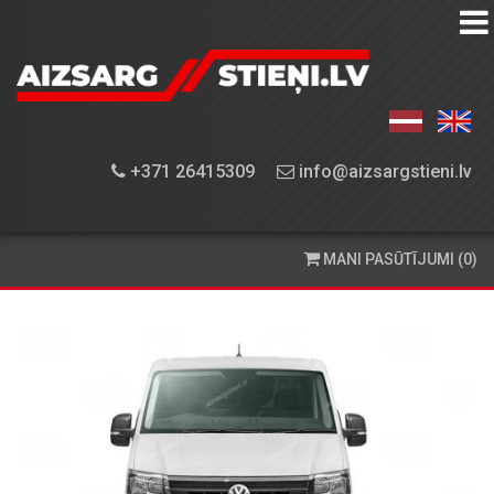
AIZSARGSTIEŅU
KATALOGS
APRĪKOJUMA
+371 26415309
info@aizsargstieni.lv
UZSTĀDĪŠANA
PASŪTĪŠANA
MANI PASŪTĪJUMI (0)
UN
PIEGĀDE
KONTAKTINFORMĀCIJA