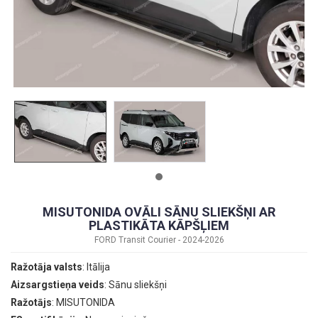
MISUTONIDA OVĀLI SĀNU SLIEKŠŅI AR
PLASTIKĀTA KĀPŠĻIEM
FORD Transit Courier - 2024-2026
Ražotāja valsts
: Itālija
Aizsargstieņa veids
: Sānu sliekšņi
Ražotājs
: MISUTONIDA