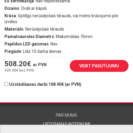
ES sertifikācija
: Nav nepieciešama
Dizains
: Ovāli ar kāpsli
Krāsa
: Spīdīgs nerūsējošais tērauds, vai melns krāsojums pēc
izvēles
Materiāls
: Nerūsējošais tērauds
Pamatcaurules Diametrs
: Maksimālais 76mm
Papildus LED gaismas
: Nav
Piegāde
: Līdz 10 darba dienas
508.20
€
ar PVN
VEIKT PASŪTĪJUMU
420.00
€ bez PVN
Uzstādīšanas darbi 108.90€ (ar PVN)
PAR MUMS
LIETOŠANAS NOTEIKUMI