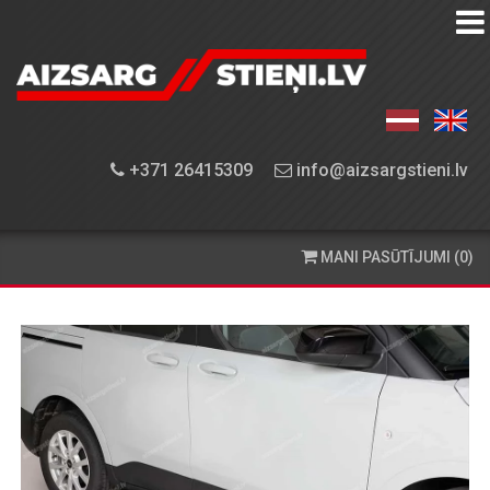
AIZSARGSTIEŅU
KATALOGS
APRĪKOJUMA
+371 26415309
info@aizsargstieni.lv
UZSTĀDĪŠANA
PASŪTĪŠANA
MANI PASŪTĪJUMI (0)
UN
PIEGĀDE
KONTAKTINFORMĀCIJA