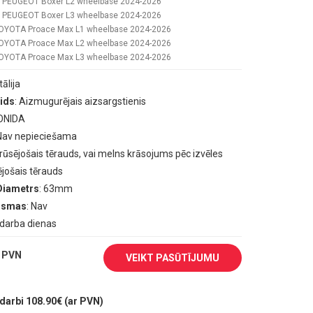
PEUGEOT Boxer L2 wheelbase 2024-2026
PEUGEOT Boxer L3 wheelbase 2024-2026
OYOTA Proace Max L1 wheelbase 2024-2026
OYOTA Proace Max L2 wheelbase 2024-2026
OYOTA Proace Max L3 wheelbase 2024-2026
Itālija
ids
: Aizmugurējais aizsargstienis
ONIDA
 Nav nepieciešama
erūsējošais tērauds, vai melns krāsojums pēc izvēles
ējošais tērauds
Diametrs
: 63mm
aismas
: Nav
5 darba dienas
 PVN
VEIKT PASŪTĪJUMU
arbi 108.90€ (ar PVN)