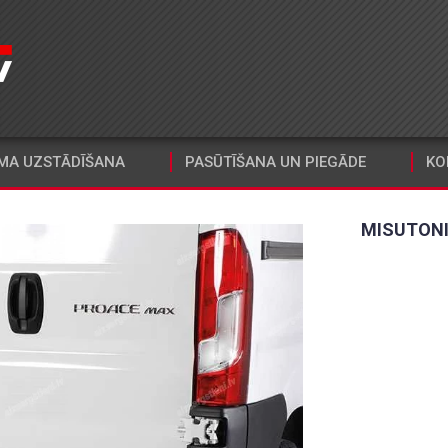
MA UZSTĀDĪŠANA
PASŪTĪŠANA UN PIEGĀDE
KO
MISUTONI