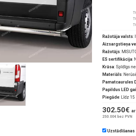
T
T
T
Ražotāja valsts
: 
Aizsargstieņa ve
Ražotājs
: MISUT
ES sertifikācija
:
Krāsa
: Spīdīgs n
Materiāls
: Nerūs
Pamatcaurules 
Papildus LED g
Piegāde
: Līdz 1
302.50
€
ar
250.00
€ bez PVN
Uzstādīšanas d