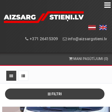
AIZSARGSTIEŅU
KATALOGS
APRĪKOJUMA
+371 26415309
info@aizsargstieni.lv
UZSTĀDĪŠANA
PASŪTĪŠANA
MANI PASŪTĪJUMI (0)
UN
PIEGĀDE
KONTAKTINFORMĀCIJA
FILTRI