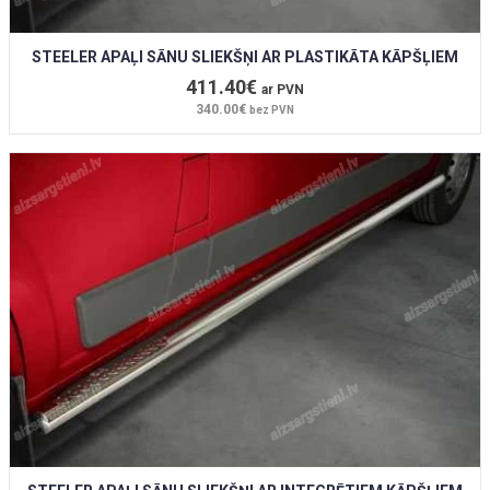
STEELER APAĻI SĀNU SLIEKŠŅI AR PLASTIKĀTA KĀPŠĻIEM
411.40€
ar PVN
340.00€
bez PVN