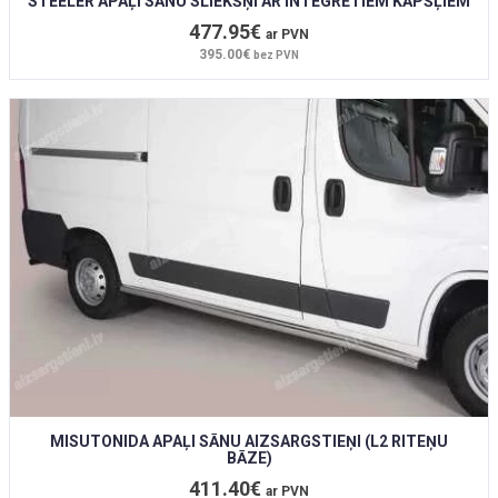
STEELER APAĻI SĀNU SLIEKŠŅI AR INTEGRĒTIEM KĀPŠĻIEM
477.95€
ar PVN
395.00€
bez PVN
MISUTONIDA APAĻI SĀNU AIZSARGSTIEŅI (L2 RITEŅU
BĀZE)
411.40€
ar PVN