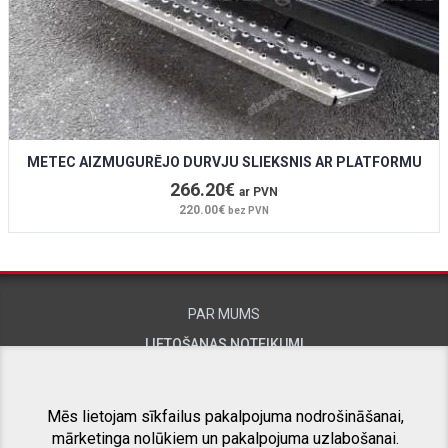
METEC AIZMUGURĒJO DURVJU SLIEKSNIS AR PLATFORMU
266.20€
ar PVN
220.00€
bez PVN
PAR MUMS
LIETOŠANAS NOTEIKUMI
KONTAKTINFORMĀCIJA
Mēs lietojam sīkfailus pakalpojuma nodrošināšanai,
mārketinga nolūkiem un pakalpojuma uzlabošanai.