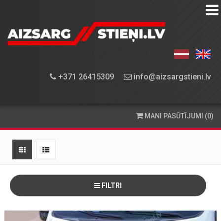
AIZSARGSTIEŅU
KATALOGS
APRĪKOJUMA
+371 26415309
info@aizsargstieni.lv
UZSTĀDĪŠANA
PASŪTĪŠANA
MANI PASŪTĪJUMI (0)
UN
PIEGĀDE
KONTAKTINFORMĀCIJA
FILTRI