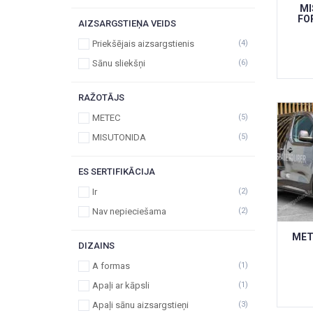
MI
FO
AIZSARGSTIEŅA VEIDS
Priekšējais aizsargstienis
(4)
Sānu sliekšņi
(6)
RAŽOTĀJS
METEC
(5)
MISUTONIDA
(5)
ES SERTIFIKĀCIJA
Ir
(2)
Nav nepieciešama
(2)
MET
DIZAINS
A formas
(1)
Apaļi ar kāpsli
(1)
Apaļi sānu aizsargstieņi
(3)