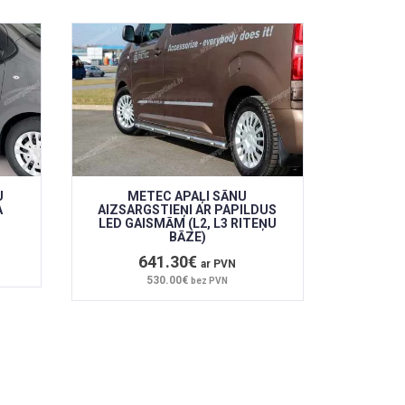
U
METEC APAĻI SĀNU
A
AIZSARGSTIEŅI AR PAPILDUS
LED GAISMĀM (L2, L3 RITEŅU
BĀZE)
641.30€
ar PVN
530.00€
bez PVN