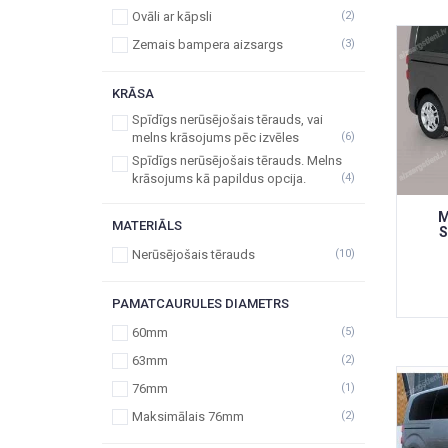
Ovāli ar kāpsli
(2)
Zemais bampera aizsargs
(3)
KRĀSA
Spīdīgs nerūsējošais tērauds, vai
melns krāsojums pēc izvēles
(6)
Spīdīgs nerūsējošais tērauds. Melns
krāsojums kā papildus opcija.
(4)
M
MATERIĀLS
S
Nerūsējošais tērauds
(10)
PAMATCAURULES DIAMETRS
60mm
(5)
63mm
(2)
76mm
(1)
Maksimālais 76mm
(2)