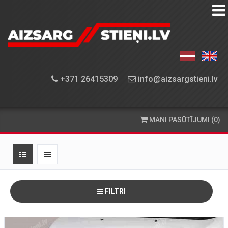
AIZSARGSTIEŅU
KATALOGS
APRĪKOJUMA
+371 26415309
info@aizsargstieni.lv
UZSTĀDĪŠANA
PASŪTĪŠANA
MANI PASŪTĪJUMI (0)
UN
PIEGĀDE
KONTAKTINFORMĀCIJA
FILTRI