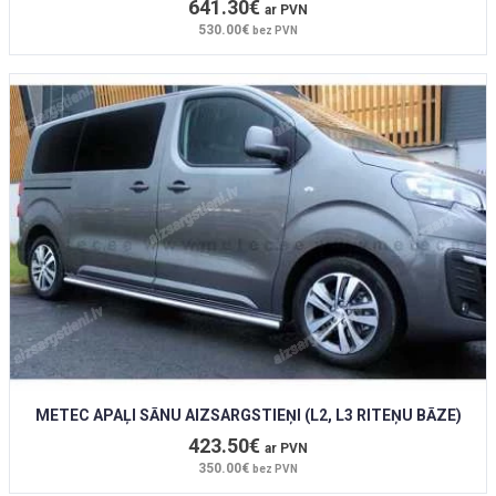
641.30€
ar PVN
530.00€
bez PVN
METEC APAĻI SĀNU AIZSARGSTIEŅI (L2, L3 RITEŅU BĀZE)
423.50€
ar PVN
350.00€
bez PVN