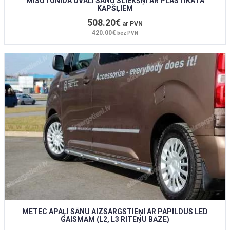
MISUTONIDA OVĀLI SĀNU SLIEKŠŅI AR PLASTIKĀTA
KĀPŠĻIEM
508.20€
ar PVN
420.00€
bez PVN
METEC APAĻI SĀNU AIZSARGSTIEŅI AR PAPILDUS LED
GAISMĀM (L2, L3 RITEŅU BĀZE)