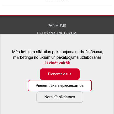
PAR MUMS
LIETOŠANAS NOTEIKUMI
KONTAKTINFORMĀCIJA
Mēs lietojam sīkfailus pakalpojuma nodrošināšanai,
mārketinga nolūkiem un pakalpojuma uzlabošanai.
SAISTĪTIE PROJEKTI
Uzzināt vairāk.
Pieņemt visus
Pieņemt tikai nepieciešamos
KONTAKTTĀLRUNIS:
+371 26415309
Noraidīt sīkdatnes
E-PASTS:
info@aizsargstieni.lv