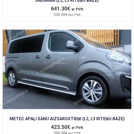
GAISMĀM (L2, L3 RITEŅU BĀZE)
641.30€
ar PVN
530.00€
bez PVN
METEC APAĻI SĀNU AIZSARGSTIEŅI (L2, L3 RITEŅU BĀZE)
423.50€
ar PVN
350.00€
bez PVN