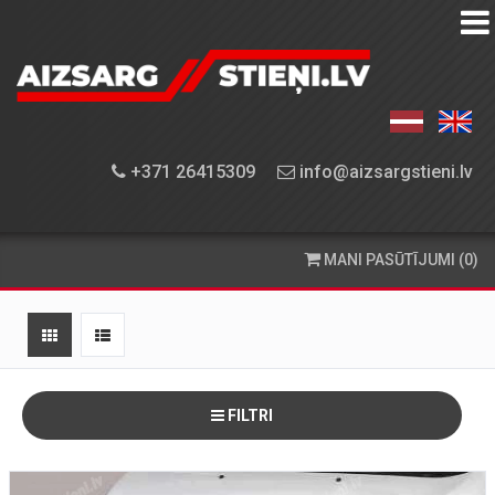
AIZSARGSTIEŅU
KATALOGS
APRĪKOJUMA
+371 26415309
info@aizsargstieni.lv
UZSTĀDĪŠANA
PASŪTĪŠANA
MANI PASŪTĪJUMI (0)
UN
PIEGĀDE
KONTAKTINFORMĀCIJA
FILTRI