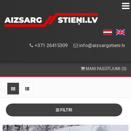
AIZSARGSTIEŅU
KATALOGS
APRĪKOJUMA
+371 26415309
info@aizsargstieni.lv
UZSTĀDĪŠANA
PASŪTĪŠANA
MANI PASŪTĪJUMI (0)
UN
PIEGĀDE
KONTAKTINFORMĀCIJA
FILTRI