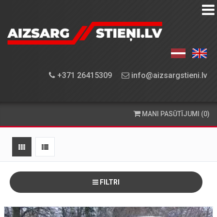
AIZSARGSTIEŅU
KATALOGS
APRĪKOJUMA
+371 26415309
info@aizsargstieni.lv
UZSTĀDĪŠANA
PASŪTĪŠANA
MANI PASŪTĪJUMI (0)
UN
PIEGĀDE
KONTAKTINFORMĀCIJA
FILTRI