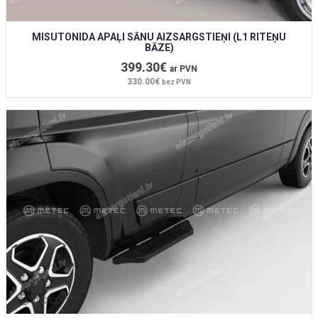
MISUTONIDA APAĻI SĀNU AIZSARGSTIEŅI (L1 RITEŅU
BĀZE)
399.30€
ar PVN
330.00€
bez PVN