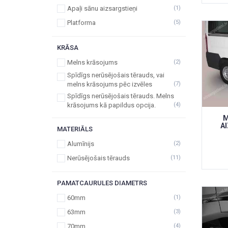
Apaļi sānu aizsargstieņi
(1)
Platforma
(5)
KRĀSA
Melns krāsojums
(2)
Spīdīgs nerūsējošais tērauds, vai
melns krāsojums pēc izvēles
(7)
Spīdīgs nerūsējošais tērauds. Melns
krāsojums kā papildus opcija.
(4)
M
A
MATERIĀLS
Alumīnijs
(2)
Nerūsējošais tērauds
(11)
PAMATCAURULES DIAMETRS
60mm
(1)
63mm
(3)
70mm
(4)