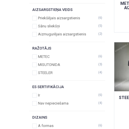
MET
AI
AIZSARGSTIEŅA VEIDS
Priekšējais aizsargstienis
(6)
Sānu sliekšņi
(5)
Aizmugurējais aizsargstienis
(2)
RAŽOTĀJS
METEC
(6)
MISUTONIDA
(3)
STEELER
(4)
ES SERTIFIKĀCIJA
Ir
(6)
STEE
Nav nepieciešama
(4)
DIZAINS
A formas
(6)