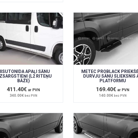
ISUTONIDA APAĻI SĀNU
METEC PROBLACK PRIEKŠ
IZSARGSTIEŅI (L2 RITEŅU
DURVJU SĀNU SLIEKSNIS 
BĀZE)
PLATFORMU
411.40€
169.40€
ar PVN
ar PVN
340.00€
140.00€
bez PVN
bez PVN