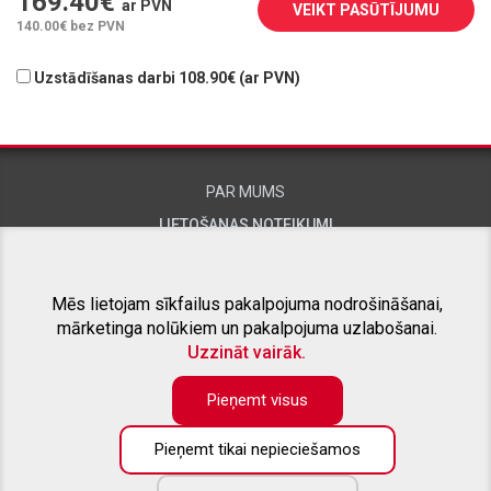
169.40
€
ar PVN
VEIKT PASŪTĪJUMU
140.00
€ bez PVN
Uzstādīšanas darbi 108.90€ (ar PVN)
PAR MUMS
LIETOŠANAS NOTEIKUMI
KONTAKTINFORMĀCIJA
Mēs lietojam sīkfailus pakalpojuma nodrošināšanai,
mārketinga nolūkiem un pakalpojuma uzlabošanai.
SAISTĪTIE PROJEKTI
Uzzināt vairāk.
Pieņemt visus
Pieņemt tikai nepieciešamos
KONTAKTTĀLRUNIS:
+371 26415309