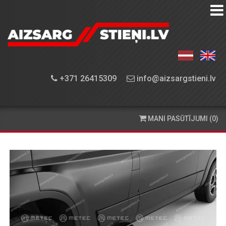
AIZSARGSTIEŅU
KATALOGS
APRĪKOJUMA
+371 26415309
info@aizsargstieni.lv
UZSTĀDĪŠANA
PASŪTĪŠANA
MANI PASŪTĪJUMI (0)
UN
PIEGĀDE
KONTAKTINFORMĀCIJA