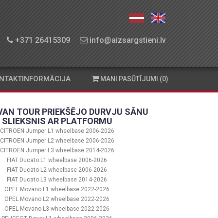
+371 26415309
info@aizsargstieni.lv
NTAKTINFORMĀCIJA
MANI PASŪTĪJUMI (0)
VAN TOUR PRIEKŠĒJO DURVJU SĀNU
SLIEKSNIS AR PLATFORMU
CITROEN Jumper L1 wheelbase 2006-2026
CITROEN Jumper L2 wheelbase 2006-2026
CITROEN Jumper L3 wheelbase 2014-2026
FIAT Ducato L1 wheelbase 2006-2026
FIAT Ducato L2 wheelbase 2006-2026
FIAT Ducato L3 wheelbase 2014-2026
OPEL Movano L1 wheelbase 2022-2026
OPEL Movano L2 wheelbase 2022-2026
OPEL Movano L3 wheelbase 2022-2026