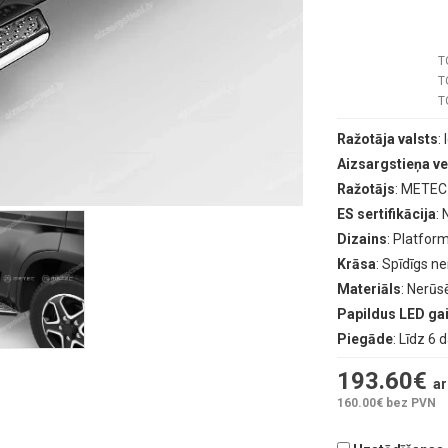
T
T
T
Ražotāja valsts
:
Aizsargstieņa ve
Ražotājs
: METEC
ES sertifikācija
:
Dizains
: Platfor
Krāsa
: Spīdīgs n
Materiāls
: Nerūs
Papildus LED g
Piegāde
: Līdz 6 
193.60
€
ar
160.00
€ bez PVN