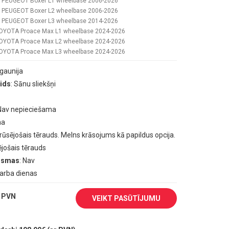
PEUGEOT Boxer L1 wheelbase 2006-2026
PEUGEOT Boxer L2 wheelbase 2006-2026
PEUGEOT Boxer L3 wheelbase 2014-2026
OYOTA Proace Max L1 wheelbase 2024-2026
OYOTA Proace Max L2 wheelbase 2024-2026
OYOTA Proace Max L3 wheelbase 2024-2026
 Igaunija
ids
: Sānu sliekšņi
 Nav nepieciešama
ma
erūsējošais tērauds. Melns krāsojums kā papildus opcija.
ējošais tērauds
aismas
: Nav
darba dienas
 PVN
VEIKT PASŪTĪJUMU