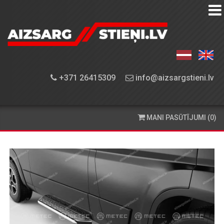
AIZSARGSTIEŅU
KATALOGS
APRĪKOJUMA
+371 26415309
info@aizsargstieni.lv
UZSTĀDĪŠANA
PASŪTĪŠANA
MANI PASŪTĪJUMI (0)
UN
PIEGĀDE
KONTAKTINFORMĀCIJA