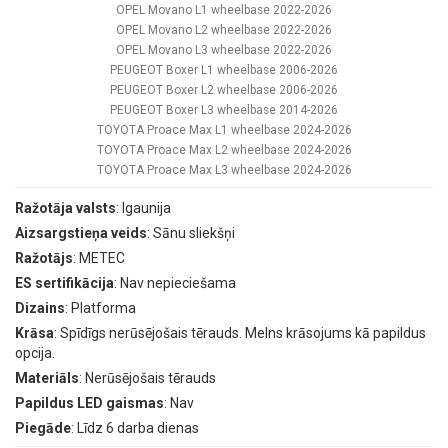
OPEL Movano L1 wheelbase 2022-2026
OPEL Movano L2 wheelbase 2022-2026
OPEL Movano L3 wheelbase 2022-2026
PEUGEOT Boxer L1 wheelbase 2006-2026
PEUGEOT Boxer L2 wheelbase 2006-2026
PEUGEOT Boxer L3 wheelbase 2014-2026
TOYOTA Proace Max L1 wheelbase 2024-2026
TOYOTA Proace Max L2 wheelbase 2024-2026
TOYOTA Proace Max L3 wheelbase 2024-2026
Ražotāja valsts
: Igaunija
Aizsargstieņa veids
: Sānu sliekšņi
Ražotājs
: METEC
ES sertifikācija
: Nav nepieciešama
Dizains
: Platforma
Krāsa
: Spīdīgs nerūsējošais tērauds. Melns krāsojums kā papildus
opcija.
Materiāls
: Nerūsējošais tērauds
Papildus LED gaismas
: Nav
Piegāde
: Līdz 6 darba dienas