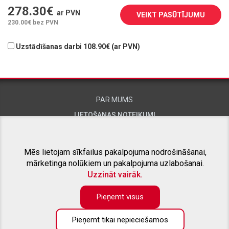
278.30
€
ar PVN
VEIKT PASŪTĪJUMU
230.00
€ bez PVN
Uzstādīšanas darbi 108.90€ (ar PVN)
PAR MUMS
LIETOŠANAS NOTEIKUMI
KONTAKTINFORMĀCIJA
Mēs lietojam sīkfailus pakalpojuma nodrošināšanai,
mārketinga nolūkiem un pakalpojuma uzlabošanai.
SAISTĪTIE PROJEKTI
Uzzināt vairāk.
Pieņemt visus
Pieņemt tikai nepieciešamos