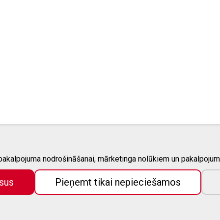
 pakalpojuma nodrošināšanai, mārketinga nolūkiem un pakalpojum
SAISTĪTIE PROJEKTI
sus
Pieņemt tikai nepieciešamos