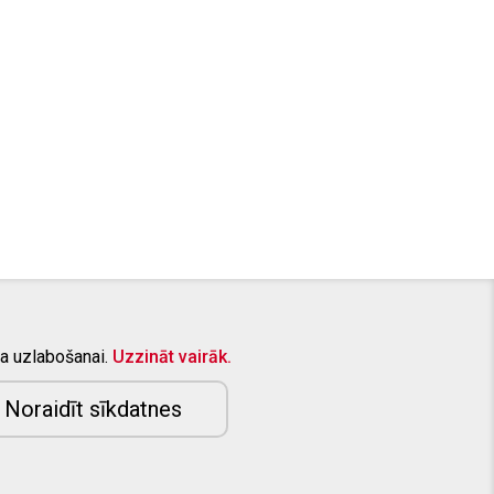
a uzlabošanai.
Uzzināt vairāk.
KONTAKTTĀLRUNIS:
+371 26415309
E-PASTS:
info@aizsargstieni.lv
Noraidīt sīkdatnes