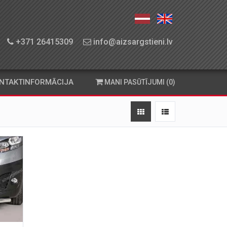
+371 26415309
info@aizsargstieni.lv
NTAKTINFORMĀCIJA
MANI PASŪTĪJUMI (0)