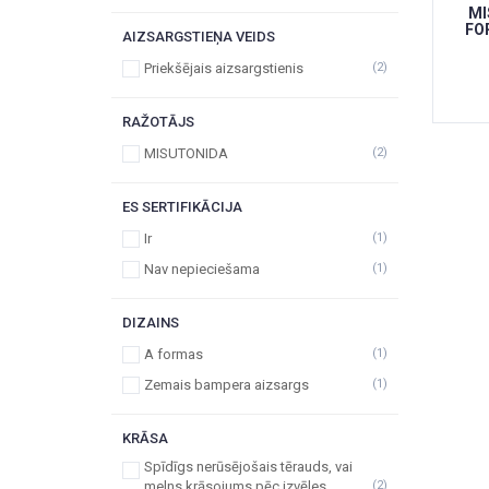
MI
FO
AIZSARGSTIEŅA VEIDS
Priekšējais aizsargstienis
(2)
RAŽOTĀJS
MISUTONIDA
(2)
ES SERTIFIKĀCIJA
Ir
(1)
Nav nepieciešama
(1)
DIZAINS
A formas
(1)
Zemais bampera aizsargs
(1)
KRĀSA
Spīdīgs nerūsējošais tērauds, vai
melns krāsojums pēc izvēles
(2)