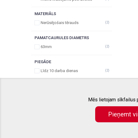
MATERIĀLS
Nerūsējošais tērauds
(2)
PAMATCAURULES DIAMETRS
63mm
(2)
PIEGĀDE
Līdz 10 darba dienas
(2)
Mēs lietojam sīkfailus
PAR MUMS
LIETOŠANAS NOTEIKUMI
Pieņemt vi
KONTAKTINFORMĀCIJA