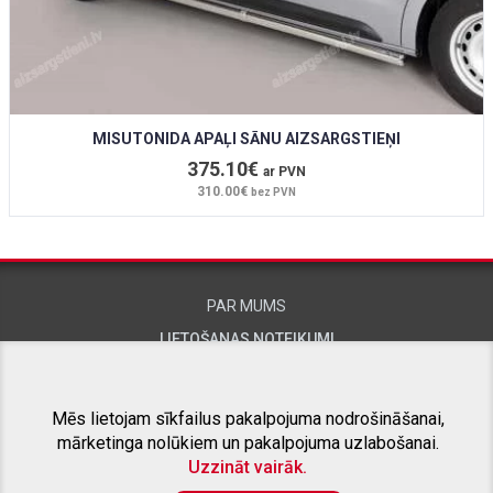
MISUTONIDA APAĻI SĀNU AIZSARGSTIEŅI
375.10€
ar PVN
310.00€
bez PVN
PAR MUMS
LIETOŠANAS NOTEIKUMI
KONTAKTINFORMĀCIJA
Mēs lietojam sīkfailus pakalpojuma nodrošināšanai,
mārketinga nolūkiem un pakalpojuma uzlabošanai.
SAISTĪTIE PROJEKTI
Uzzināt vairāk.