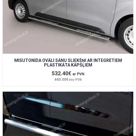
MISUTONIDA OVĀLI SĀNU SLIEKŠŅI AR INTEGRĒTIEM
PLASTIKĀTA KĀPŠĻIEM
532.40€
ar PVN
440.00€
bez PVN