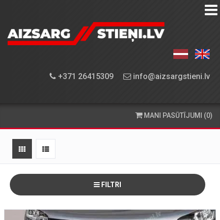
AIZSARGSTIEŅU
KATALOGS
APRĪKOJUMA
+371 26415309
info@aizsargstieni.lv
UZSTĀDĪŠANA
PASŪTĪŠANA
MANI PASŪTĪJUMI (0)
UN
PIEGĀDE
KONTAKTINFORMĀCIJA
FILTRI