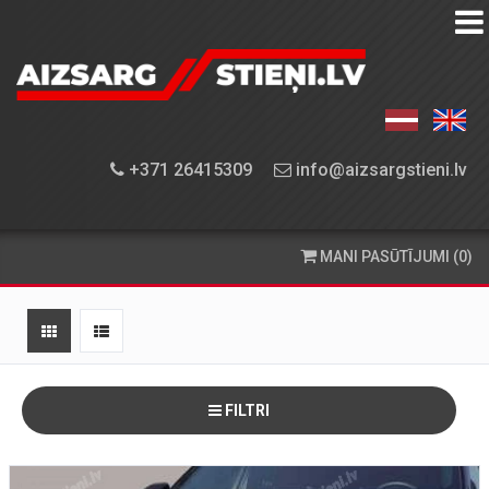
AIZSARGSTIEŅU
KATALOGS
APRĪKOJUMA
+371 26415309
info@aizsargstieni.lv
UZSTĀDĪŠANA
PASŪTĪŠANA
MANI PASŪTĪJUMI (0)
UN
PIEGĀDE
KONTAKTINFORMĀCIJA
FILTRI