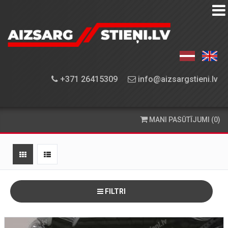
AIZSARGSTIEŅU
KATALOGS
APRĪKOJUMA
+371 26415309
info@aizsargstieni.lv
UZSTĀDĪŠANA
PASŪTĪŠANA
MANI PASŪTĪJUMI (0)
UN
PIEGĀDE
KONTAKTINFORMĀCIJA
FILTRI