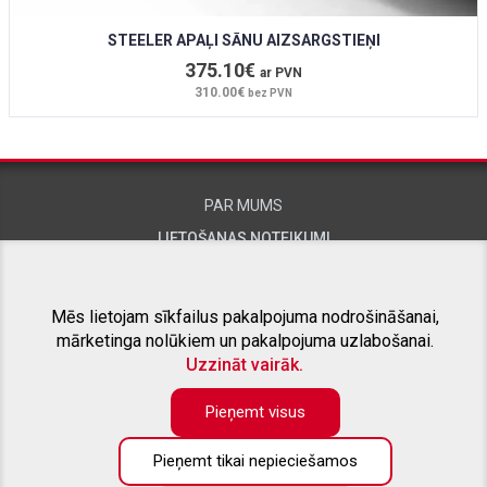
STEELER APAĻI SĀNU AIZSARGSTIEŅI
375.10€
ar PVN
310.00€
bez PVN
PAR MUMS
LIETOŠANAS NOTEIKUMI
KONTAKTINFORMĀCIJA
Mēs lietojam sīkfailus pakalpojuma nodrošināšanai,
mārketinga nolūkiem un pakalpojuma uzlabošanai.
SAISTĪTIE PROJEKTI
Uzzināt vairāk.
Pieņemt visus
Pieņemt tikai nepieciešamos