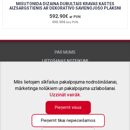
MISUTONIDA DIZAINA DUBULTAIS KRAVAS KASTES
AIZSARGSTIENIS AR DEKORATĪVO SAVIENOJOŠO PLĀKSNI
592.90€
ar PVN
490.00€
bez PVN
PAR MUMS
LIETOŠANAS NOTEIKUMI
KONTAKTINFORMĀCIJA
Mēs lietojam sīkfailus pakalpojuma nodrošināšanai,
mārketinga nolūkiem un pakalpojuma uzlabošanai.
SAISTĪTIE PROJEKTI
Uzzināt vairāk.
Pieņemt visus
Pieņemt tikai nepieciešamos
KONTAKTTĀLRUNIS:
+371 26415309