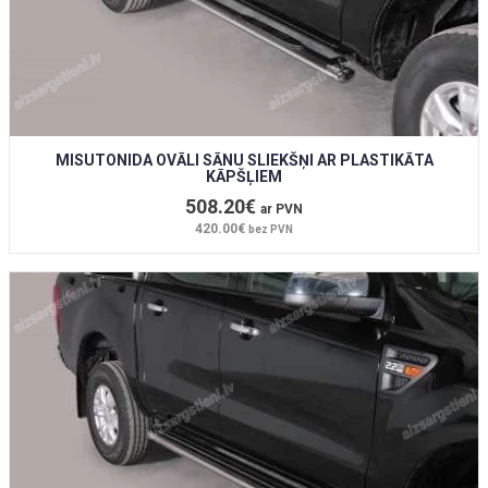
MISUTONIDA OVĀLI SĀNU SLIEKŠŅI AR PLASTIKĀTA
KĀPŠĻIEM
508.20€
ar PVN
420.00€
bez PVN