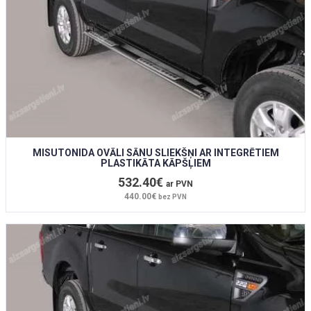
MISUTONIDA OVĀLI SĀNU SLIEKŠŅI AR INTEGRĒTIEM
PLASTIKĀTA KĀPŠĻIEM
532.40€
ar PVN
440.00€
bez PVN