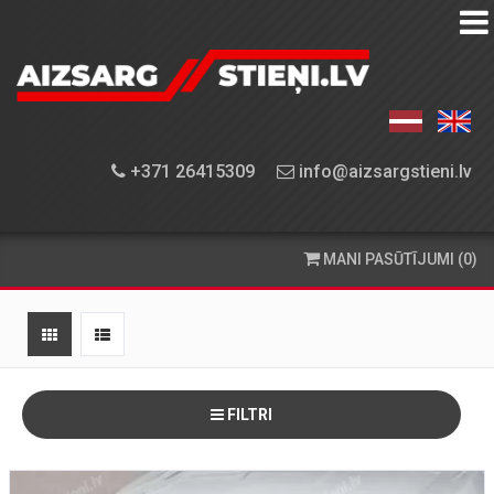
AIZSARGSTIEŅU
KATALOGS
APRĪKOJUMA
+371 26415309
info@aizsargstieni.lv
UZSTĀDĪŠANA
PASŪTĪŠANA
MANI PASŪTĪJUMI (0)
UN
PIEGĀDE
KONTAKTINFORMĀCIJA
FILTRI