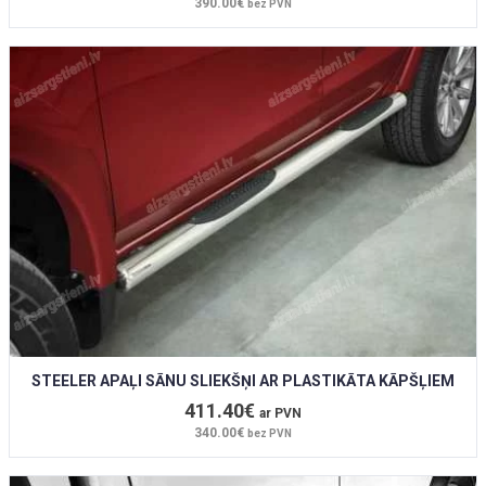
390.00€
bez PVN
STEELER APAĻI SĀNU SLIEKŠŅI AR PLASTIKĀTA KĀPŠĻIEM
411.40€
ar PVN
340.00€
bez PVN