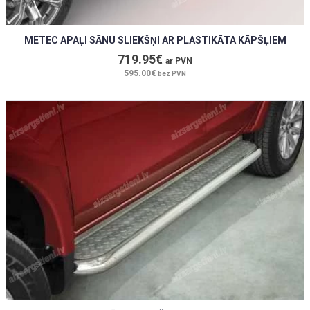
METEC APAĻI SĀNU SLIEKŠŅI AR PLASTIKĀTA KĀPŠĻIEM
719.95€
ar PVN
595.00€
bez PVN