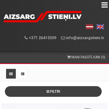
AIZSARGSTIEŅU
KATALOGS
APRĪKOJUMA
+371 26415309
info@aizsargstieni.lv
UZSTĀDĪŠANA
PASŪTĪŠANA
MANI PASŪTĪJUMI (0)
UN
PIEGĀDE
KONTAKTINFORMĀCIJA
FILTRI