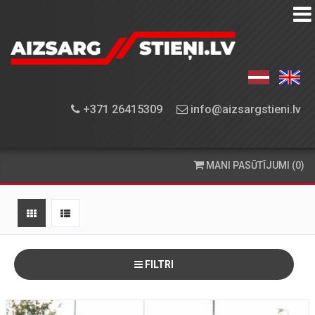
AIZSARGSTIEŅU
KATALOGS
APRĪKOJUMA
+371 26415309
info@aizsargstieni.lv
UZSTĀDĪŠANA
PASŪTĪŠANA
MANI PASŪTĪJUMI (0)
UN
PIEGĀDE
KONTAKTINFORMĀCIJA
FILTRI