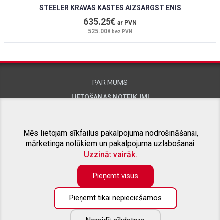
STEELER KRAVAS KASTES AIZSARGSTIENIS
635.25€
ar PVN
525.00€
bez PVN
PAR MUMS
LIETOŠANAS NOTEIKUMI
KONTAKTINFORMĀCIJA
Mēs lietojam sīkfailus pakalpojuma nodrošināšanai,
mārketinga nolūkiem un pakalpojuma uzlabošanai.
SAISTĪTIE PROJEKTI
Uzzināt vairāk.
Pieņemt visus
Pieņemt tikai nepieciešamos
KONTAKTTĀLRUNIS:
+371 26415309