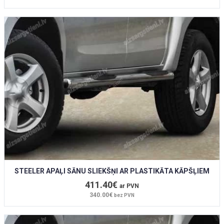
STEELER APAĻI SĀNU SLIEKŠŅI AR PLASTIKĀTA KĀPŠĻIEM
411.40€
ar PVN
340.00€
bez PVN