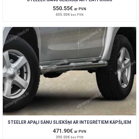
550.55€
ar PVN
455.00€
bez PVN
STEELER APAĻI SĀNU SLIEKŠŅI AR INTEGRĒTIEM KĀPŠĻIEM
471.90€
ar PVN
390.00€
bez PVN