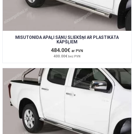
MISUTONIDA APAĻI SĀNU SLIEKŠŅI AR PLASTIKĀTA
KĀPŠĻIEM
484.00€
ar PVN
400.00€
bez PVN