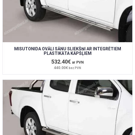
MISUTONIDA OVĀLI SĀNU SLIEKŠŅI AR INTEGRĒTIEM
PLASTIKĀTA KĀPŠĻIEM
532.40€
ar PVN
440.00€
bez PVN