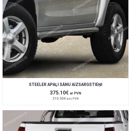
STEELER APAĻI SĀNU AIZSARGSTIEŅI
375.10€
ar PVN
310.00€
bez PVN