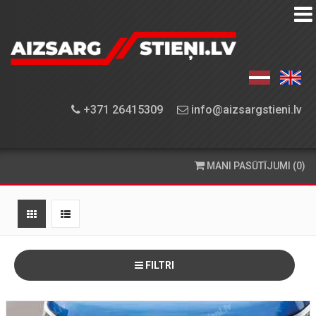
AIZSARGSTIEŅU
KATALOGS
APRĪKOJUMA
+371 26415309
info@aizsargstieni.lv
UZSTĀDĪŠANA
PASŪTĪŠANA
MANI PASŪTĪJUMI (0)
UN
PIEGĀDE
KONTAKTINFORMĀCIJA
FILTRI