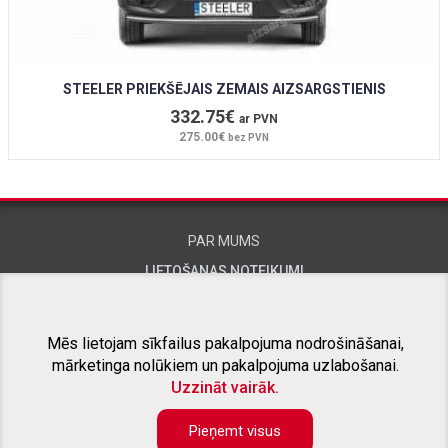
STEELER PRIEKŠĒJAIS ZEMAIS AIZSARGSTIENIS
332.75€
ar PVN
275.00€
bez PVN
PAR MUMS
LIETOŠANAS NOTEIKUMI
KONTAKTINFORMĀCIJA
Mēs lietojam sīkfailus pakalpojuma nodrošināšanai,
mārketinga nolūkiem un pakalpojuma uzlabošanai.
SAISTĪTIE PROJEKTI
Uzzināt vairāk.
Pieņemt visus