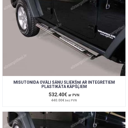
MISUTONIDA OVĀLI SĀNU SLIEKŠŅI AR INTEGRĒTIEM
PLASTIKĀTA KĀPŠĻIEM
532.40€
ar PVN
440.00€
bez PVN