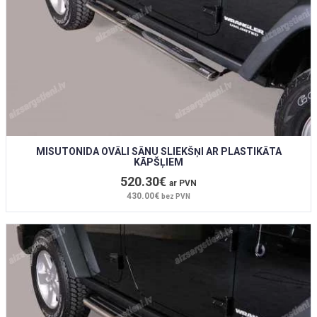
MISUTONIDA OVĀLI SĀNU SLIEKŠŅI AR PLASTIKĀTA
KĀPŠĻIEM
520.30€
ar PVN
430.00€
bez PVN