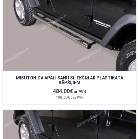
MISUTONIDA APAĻI SĀNU SLIEKŠŅI AR PLASTIKĀTA
KĀPŠĻIEM
484.00€
ar PVN
400.00€
bez PVN