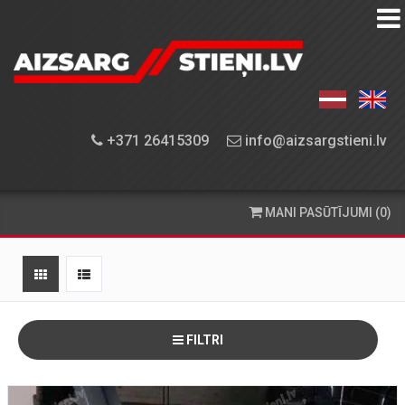
AIZSARGSTIEŅU
KATALOGS
APRĪKOJUMA
+371 26415309
info@aizsargstieni.lv
UZSTĀDĪŠANA
PASŪTĪŠANA
MANI PASŪTĪJUMI (0)
UN
PIEGĀDE
KONTAKTINFORMĀCIJA
FILTRI