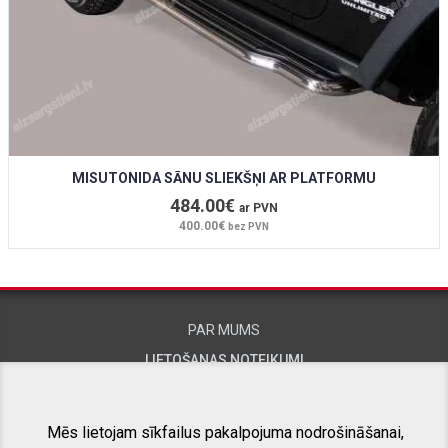
MISUTONIDA SĀNU SLIEKŠŅI AR PLATFORMU
484.00€
ar PVN
400.00€
bez PVN
PAR MUMS
LIETOŠANAS NOTEIKUMI
KONTAKTINFORMĀCIJA
Mēs lietojam sīkfailus pakalpojuma nodrošināšanai,