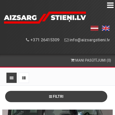
AIZSARGSTIEŅU
KATALOGS
APRĪKOJUMA
+371 26415309
info@aizsargstieni.lv
UZSTĀDĪŠANA
PASŪTĪŠANA
MANI PASŪTĪJUMI (0)
UN
PIEGĀDE
KONTAKTINFORMĀCIJA
FILTRI