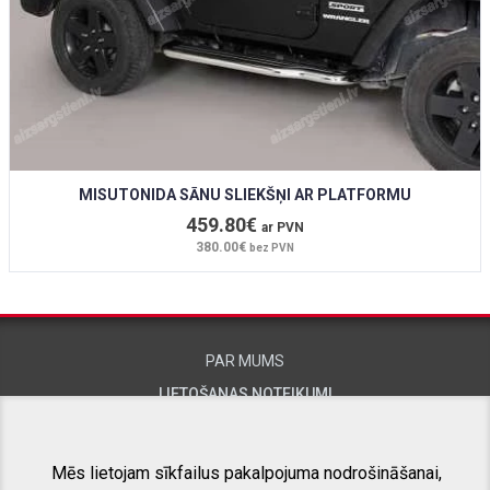
MISUTONIDA SĀNU SLIEKŠŅI AR PLATFORMU
459.80€
ar PVN
380.00€
bez PVN
PAR MUMS
LIETOŠANAS NOTEIKUMI
KONTAKTINFORMĀCIJA
Mēs lietojam sīkfailus pakalpojuma nodrošināšanai,