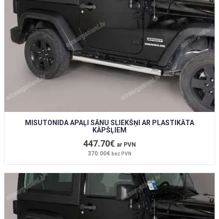
MISUTONIDA APAĻI SĀNU SLIEKŠŅI AR PLASTIKĀTA
KĀPŠĻIEM
447.70€
ar PVN
370.00€
bez PVN