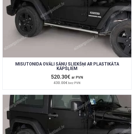
MISUTONIDA OVĀLI SĀNU SLIEKŠŅI AR PLASTIKĀTA
KĀPŠĻIEM
520.30€
ar PVN
430.00€
bez PVN