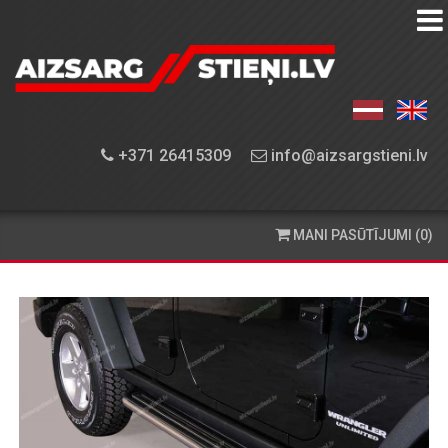
AIZSARGSTIEŅU
KATALOGS
APRĪKOJUMA
+371 26415309
info@aizsargstieni.lv
UZSTĀDĪŠANA
PASŪTĪŠANA
MANI PASŪTĪJUMI (0)
UN
PIEGĀDE
KONTAKTINFORMĀCIJA