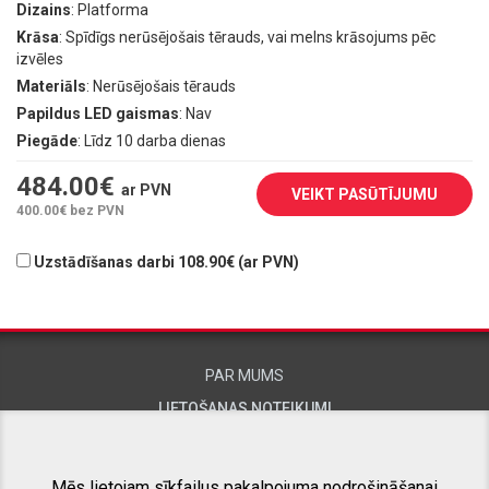
Dizains
: Platforma
Krāsa
: Spīdīgs nerūsējošais tērauds, vai melns krāsojums pēc
izvēles
Materiāls
: Nerūsējošais tērauds
Papildus LED gaismas
: Nav
Piegāde
: Līdz 10 darba dienas
484.00
€
ar PVN
VEIKT PASŪTĪJUMU
400.00
€ bez PVN
Uzstādīšanas darbi 108.90€ (ar PVN)
PAR MUMS
LIETOŠANAS NOTEIKUMI
KONTAKTINFORMĀCIJA
Mēs lietojam sīkfailus pakalpojuma nodrošināšanai,