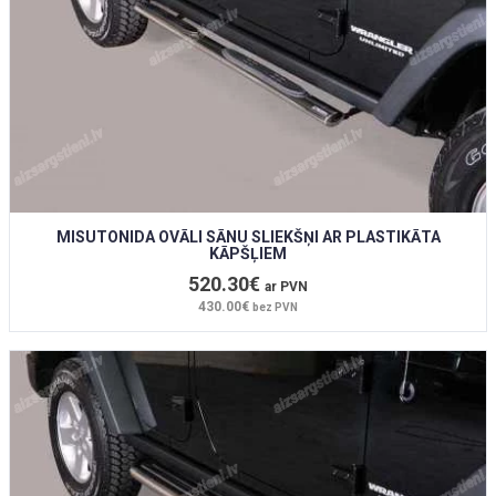
MISUTONIDA OVĀLI SĀNU SLIEKŠŅI AR PLASTIKĀTA
KĀPŠĻIEM
520.30€
ar PVN
430.00€
bez PVN