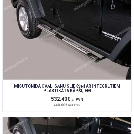
MISUTONIDA OVĀLI SĀNU SLIEKŠŅI AR INTEGRĒTIEM
PLASTIKĀTA KĀPŠĻIEM
532.40€
ar PVN
440.00€
bez PVN