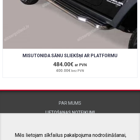
MISUTONIDA SĀNU SLIEKŠŅI AR PLATFORMU
484.00€
ar PVN
400.00€
bez PVN
PAR MUMS
LIETOŠANAS NOTEIKUMI
KONTAKTINFORMĀCIJA
Mēs lietojam sīkfailus pakalpojuma nodrošināšanai,