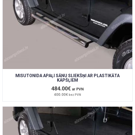
MISUTONIDA APAĻI SĀNU SLIEKŠŅI AR PLASTIKĀTA
KĀPŠĻIEM
484.00€
ar PVN
400.00€
bez PVN