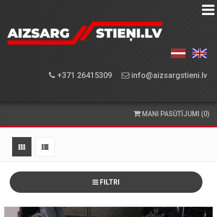
AIZSARGSTIEŅU
KATALOGS
APRĪKOJUMA
+371 26415309
info@aizsargstieni.lv
UZSTĀDĪŠANA
PASŪTĪŠANA
MANI PASŪTĪJUMI (0)
UN
PIEGĀDE
KONTAKTINFORMĀCIJA
FILTRI