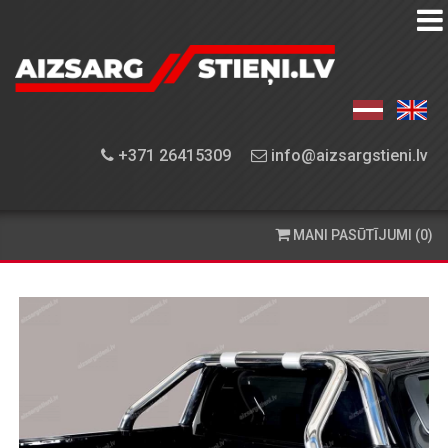
AIZSARGSTIEŅU
KATALOGS
APRĪKOJUMA
+371 26415309
info@aizsargstieni.lv
UZSTĀDĪŠANA
PASŪTĪŠANA
MANI PASŪTĪJUMI (0)
UN
PIEGĀDE
KONTAKTINFORMĀCIJA