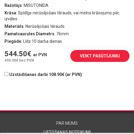
Ražotājs
: MISUTONIDA
Krāsa
: Spīdīgs nerūsējošais tērauds, vai melns krāsojums pēc
izvēles
Materiāls
: Nerūsējošais tērauds
Pamatcaurules Diametrs
: 76mm
Piegāde
: Līdz 10 darba dienas
544.50
€
ar PVN
VEIKT PASŪTĪJUMU
450.00
€ bez PVN
Uzstādīšanas darbi 108.90€ (ar PVN)
PAR MUMS
LIETOŠANAS NOTEIKUMI