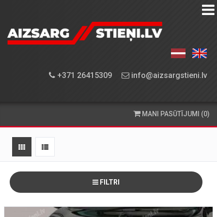
AIZSARGSTIEŅU
KATALOGS
APRĪKOJUMA
+371 26415309
info@aizsargstieni.lv
UZSTĀDĪŠANA
PASŪTĪŠANA
MANI PASŪTĪJUMI (0)
UN
PIEGĀDE
KONTAKTINFORMĀCIJA
FILTRI