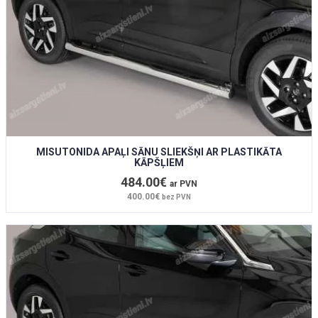
MISUTONIDA APAĻI SĀNU SLIEKŠŅI AR PLASTIKĀTA
KĀPŠĻIEM
484.00€
ar PVN
400.00€
bez PVN