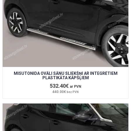
MISUTONIDA OVĀLI SĀNU SLIEKŠŅI AR INTEGRĒTIEM
PLASTIKĀTA KĀPŠĻIEM
532.40€
ar PVN
440.00€
bez PVN