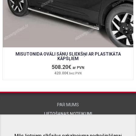
MISUTONIDA OVĀLI SĀNU SLIEKŠŅI AR PLASTIKĀTA
KĀPŠĻIEM
508.20€
ar PVN
420.00€
bez PVN
PAR MUMS
LIETOŠANAS NOTEIKUMI
KONTAKTINFORMĀCIJA
Mēs lietojam sīkfailus pakalpojuma nodrošināšanai,