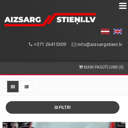
AIZSARGSTIEŅU
KATALOGS
APRĪKOJUMA
+371 26415309
info@aizsargstieni.lv
UZSTĀDĪŠANA
PASŪTĪŠANA
MANI PASŪTĪJUMI (0)
UN
PIEGĀDE
KONTAKTINFORMĀCIJA
FILTRI