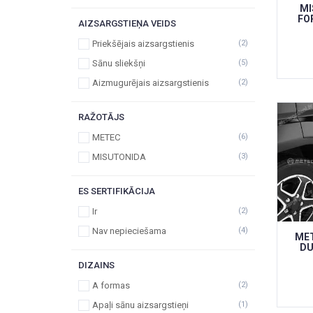
MI
FO
AIZSARGSTIEŅA VEIDS
Priekšējais aizsargstienis
(2)
Sānu sliekšņi
(5)
Aizmugurējais aizsargstienis
(2)
RAŽOTĀJS
METEC
(6)
MISUTONIDA
(3)
ES SERTIFIKĀCIJA
Ir
(2)
Nav nepieciešama
(4)
MET
DU
DIZAINS
A formas
(2)
Apaļi sānu aizsargstieņi
(1)