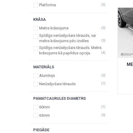
Platforma
(5)
KRĀSA
Melns krāsojums
(2)
Spīdīgs nerūsējošais tērauds, vai
melns krāsojums pēc izvēles
(3)
Spīdīgs nerūsējošais tērauds. Melns
krāsojums kā papildus opcija.
(4)
ME
MATERIĀLS
Alumīnijs
(2)
Nerūsējošais tērauds
(7)
PAMATCAURULES DIAMETRS
60mm
(1)
63mm
(3)
PIEGĀDE