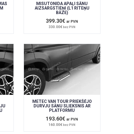
MAS
MISUTONIDA APAĻI SĀNU
EM
AIZSARGSTIEŅI (L1 RITEŅU
BĀZE)
399.30€
ar PVN
330.00€
bez PVN
METEC VAN TOUR PRIEKŠĒJO
VJU
DURVJU SĀNU SLIEKSNIS AR
U
PLATFORMU
193.60€
ar PVN
160.00€
bez PVN