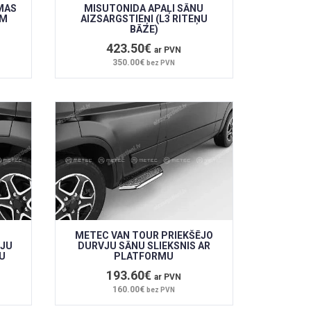
MAS
MISUTONIDA APAĻI SĀNU
EM
AIZSARGSTIEŅI (L3 RITEŅU
BĀZE)
423.50€
ar PVN
350.00€
bez PVN
METEC VAN TOUR PRIEKŠĒJO
VJU
DURVJU SĀNU SLIEKSNIS AR
U
PLATFORMU
193.60€
ar PVN
160.00€
bez PVN