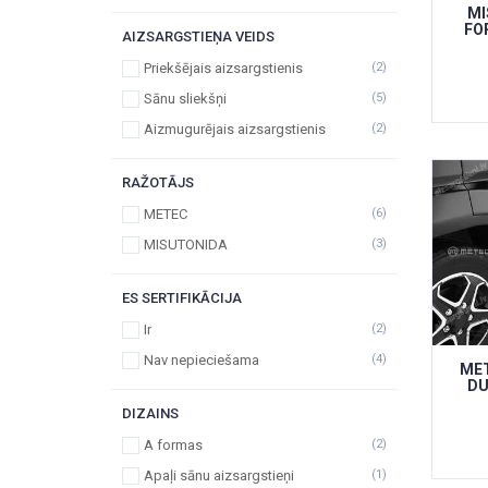
MI
FO
AIZSARGSTIEŅA VEIDS
Priekšējais aizsargstienis
(2)
Sānu sliekšņi
(5)
Aizmugurējais aizsargstienis
(2)
RAŽOTĀJS
METEC
(6)
MISUTONIDA
(3)
ES SERTIFIKĀCIJA
Ir
(2)
Nav nepieciešama
(4)
MET
DU
DIZAINS
A formas
(2)
Apaļi sānu aizsargstieņi
(1)