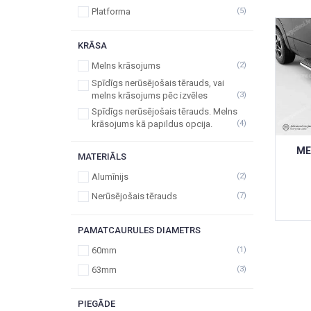
Platforma
(5)
KRĀSA
Melns krāsojums
(2)
Spīdīgs nerūsējošais tērauds, vai
melns krāsojums pēc izvēles
(3)
Spīdīgs nerūsējošais tērauds. Melns
krāsojums kā papildus opcija.
(4)
ME
MATERIĀLS
Alumīnijs
(2)
Nerūsējošais tērauds
(7)
PAMATCAURULES DIAMETRS
60mm
(1)
63mm
(3)
PIEGĀDE