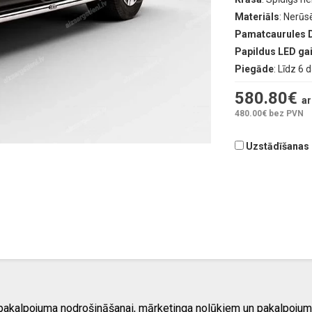
Materiāls
: Nerūs
Pamatcaurules 
Papildus LED g
Piegāde
: Līdz 6 
580.80
€
ar
480.00
€ bez PVN
Uzstādīšanas d
 pakalpojuma nodrošināšanai, mārketinga nolūkiem un pakalpojum