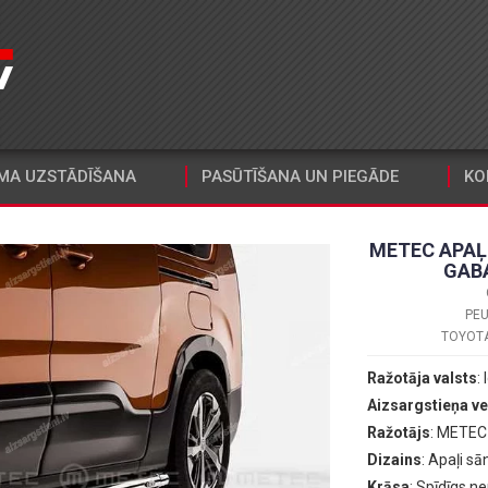
MA UZSTĀDĪŠANA
PASŪTĪŠANA UN PIEGĀDE
KO
METEC APAĻI
GAB
PEU
TOYOTA 
Ražotāja valsts
:
Aizsargstieņa ve
Ražotājs
: METEC
Dizains
: Apaļi sā
Krāsa
: Spīdīgs n