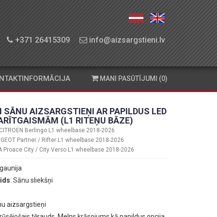
+371 26415309
info@aizsargstieni.lv
NTAKTINFORMĀCIJA
MANI PASŪTĪJUMI (0)
 SĀNU AIZSARGSTIEŅI AR PAPILDUS LED
ARĪTGAISMĀM (L1 RITEŅU BĀZE)
CITROEN Berlingo L1 wheelbase 2018-2026
GEOT Partner / Rifter L1 wheelbase 2018-2026
Proace City / City Verso L1 wheelbase 2018-2026
 Igaunija
ids
: Sānu sliekšņi
nu aizsargstieņi
erūsējošais tērauds. Melns krāsojums kā papildus opcija.