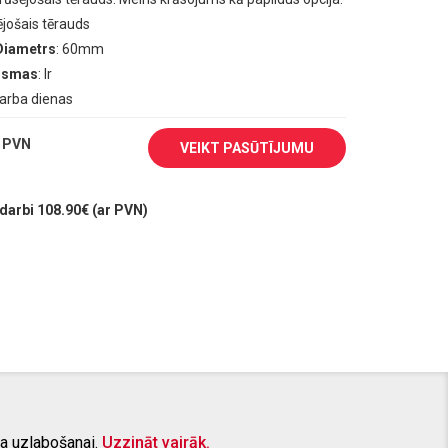
ējošais tērauds
Diametrs
: 60mm
aismas
: Ir
darba dienas
 PVN
VEIKT PASŪTĪJUMU
arbi 108.90€ (ar PVN)
a uzlabošanai.
Uzzināt vairāk.